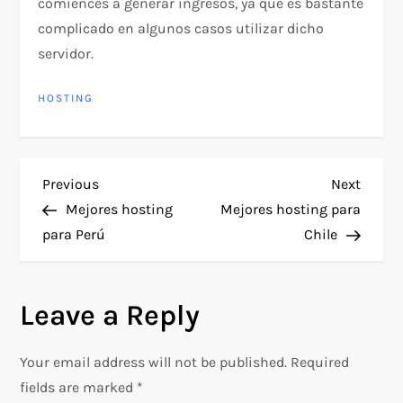
comiences a generar ingresos, ya que es bastante
complicado en algunos casos utilizar dicho
servidor.
HOSTING
P
Previous
Next
Previous
Next
Post
Post
Mejores hosting
Mejores hosting para
o
para Perú
Chile
s
Leave a Reply
t
n
Your email address will not be published.
Required
fields are marked
*