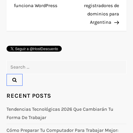
o
funciona WordPress
registradores de
dominios para
s
Argentina
t
n
a
Search
v
for:
i
RECENT POSTS
g
Tendencias Tecnológicas 2026 Que Cambiarán Tu
a
Forma De Trabajar
t
Cómo Preparar Tu Computador Para Trabajar Mejor: