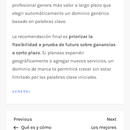
profesional genera más valor a largo plazo que
elegir automáticamente un dominio genérico
basado en palabras clave.​
La recomendación final es
priorizar la
flexibilidad a prueba de futuro sobre ganancias
a corto plazo
. Si planeas expandir
geográficamente o agregar nuevos servicios, un
dominio de marca te permitirá crecer sin estar
limitado por las palabras clave iniciales.​
GENERAL
P
Previous
Next
Previous
Next
Post
Post
Qué es y cómo
Los mejores