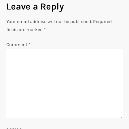
Leave a Reply
n
Your email address will not be published.
Required
a
fields are marked
*
v
Comment
*
i
g
a
t
i
o