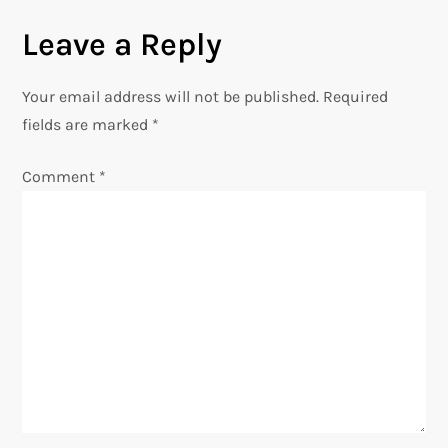
n
Leave a Reply
a
Your email address will not be published.
Required
v
fields are marked
*
i
Comment
*
g
a
t
i
o